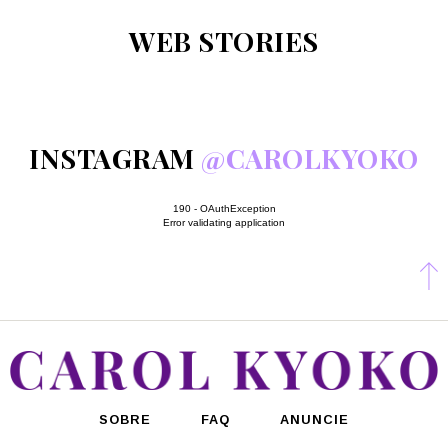
WEB STORIES
INSTAGRAM
@CAROLKYOKO
190 - OAuthException
Error validating application
SOBRE
FAQ
ANUNCIE