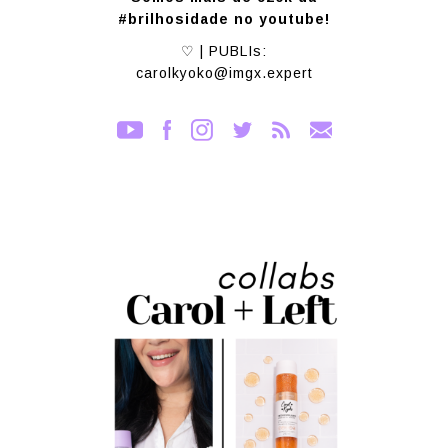
#brilhosidade no youtube!
♡ | PUBLIs:
carolkyoko@imgx.expert