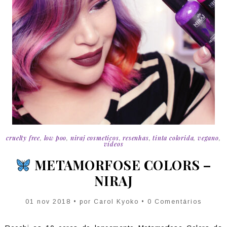
cruelty free
,
low poo
,
niraj cosmeticos
,
resenhas
,
tinta colorida
,
vegano
,
vídeos
METAMORFOSE COLORS –
NIRAJ
01 nov 2018 • por Carol Kyoko • 0 Comentários