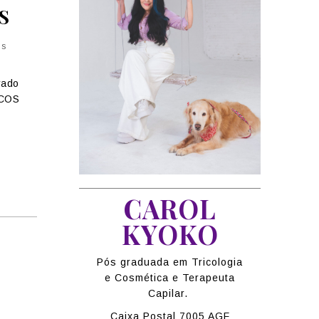
S
os
rado
COS
CAROL
KYOKO
Pós graduada em Tricologia
e Cosmética e Terapeuta
Capilar.
Caixa Postal 7005 AGF