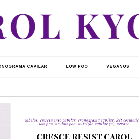
ONOGRAMA CAPILAR
LOW POO
VEGANOS
cabelos
,
crescimento capilar
,
cronograma capilar
,
left cosméti
low poo
,
no/low poo
,
nutrição capilar (n)
,
vegano
CRESCE RESIST CAROL