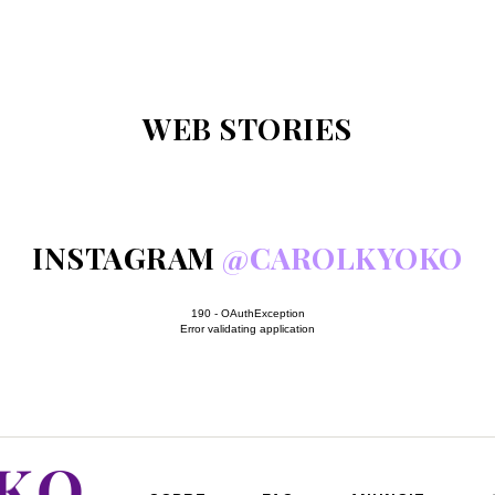
WEB STORIES
INSTAGRAM
@CAROLKYOKO
190 - OAuthException
Error validating application