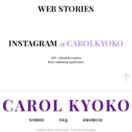
WEB STORIES
INSTAGRAM
@CAROLKYOKO
190 - OAuthException
Error validating application
SOBRE
FAQ
ANUNCIE
TEMPLATE DESIGN:
THAIS KAZAMA