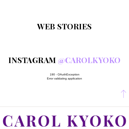
WEB STORIES
INSTAGRAM
@CAROLKYOKO
190 - OAuthException
Error validating application