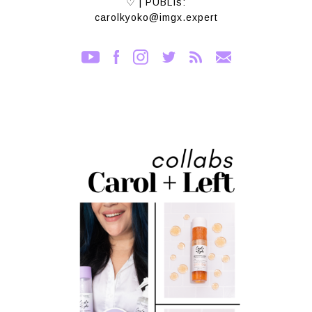
♡ | PUBLIs:
carolkyoko@imgx.expert