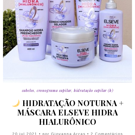
cabelos
,
cronograma capilar
,
hidratação capilar (h)
HIDRATAÇÃO NOTURNA +
MÁSCARA ELSEVE HIDRA
HIALURÔNICO
20 jul 2021 • por Giovanna Arcas • 2 Comentários