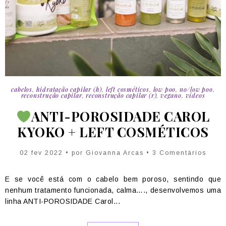
cabelos
,
hidratação capilar (h)
,
left cosméticos
,
low poo
,
no/low poo
,
reconstrução capilar
,
reconstrução capilar (r)
,
vegano
,
vídeos
ANTI-POROSIDADE CAROL
KYOKO + LEFT COSMÉTICOS
02 fev 2022 • por Giovanna Arcas • 3 Comentários
E se você está com o cabelo bem poroso, sentindo que
nenhum tratamento funcionada, calma…., desenvolvemos uma
linha ANTI-POROSIDADE Carol...