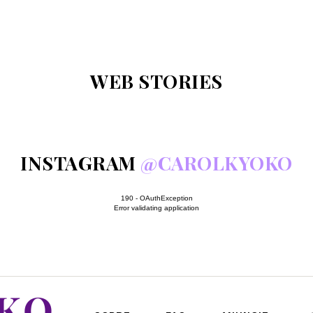
WEB STORIES
INSTAGRAM
@CAROLKYOKO
190 - OAuthException
Error validating application