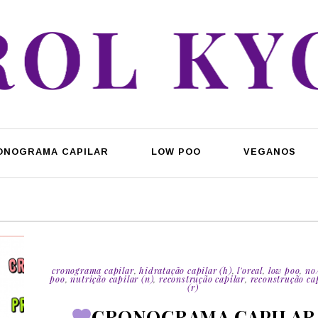
ONOGRAMA CAPILAR
LOW POO
VEGANOS
cronograma capilar
,
hidratação capilar (h)
,
l'oreal
,
low poo
,
no
poo
,
nutrição capilar (n)
,
reconstrução capilar
,
reconstrução ca
(r)
CRONOGRAMA CAPILAR