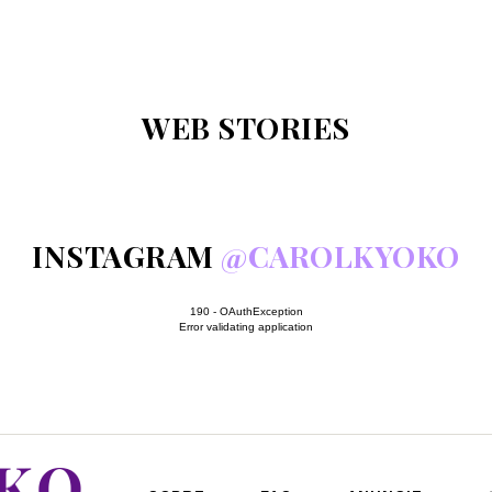
WEB STORIES
INSTAGRAM
@CAROLKYOKO
190 - OAuthException
Error validating application