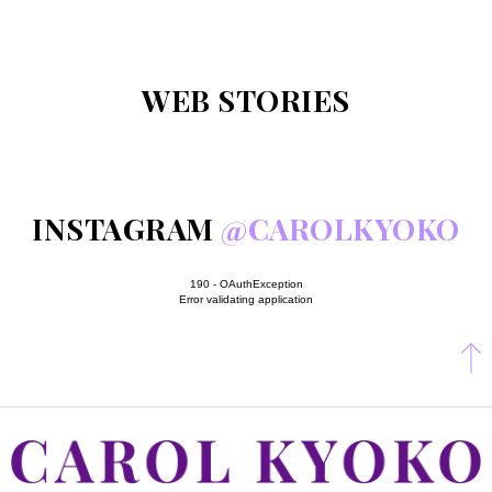
WEB STORIES
INSTAGRAM
@CAROLKYOKO
190 - OAuthException
Error validating application