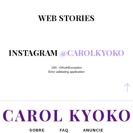
WEB STORIES
INSTAGRAM
@CAROLKYOKO
190 - OAuthException
Error validating application
SOBRE
FAQ
ANUNCIE