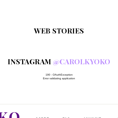
WEB STORIES
INSTAGRAM
@CAROLKYOKO
190 - OAuthException
Error validating application