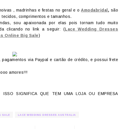
oivas , madrinhas e festas no geral e o
Amodabridal
,
são
e tecidos, comprimentos e tamanhos.
endas, sou apaixonada por elas pois tornam tudo muito
da clicando no link a seguir: (
Lace Wedding Dresses
s Online Big Sale
)
 pagamentos via Paypal e cartão de crédito, e possui frete
oooo amores!!!
, ISSO SIGNIFICA QUE TEM UMA LOJA OU EMPRESA
G SALE
LACE WEDDING DRESSES AUSTRALIA