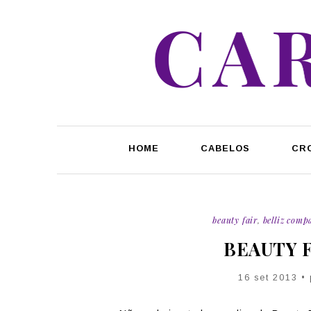
HOME
CABELOS
CR
beauty fair
,
belliz comp
BEAUTY F
16 set 2013 •