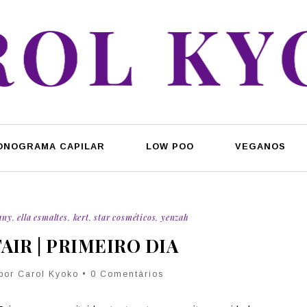
ONOGRAMA CAPILAR
LOW POO
VEGANOS
any
,
ella esmaltes
,
kert
,
star cosméticos
,
yenzah
AIR | PRIMEIRO DIA
 por Carol Kyoko • 0 Comentários