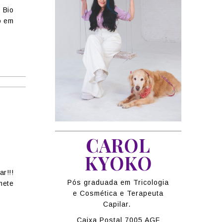
 Bio
o em
CAROL
KYOKO
r!!!
Pós graduada em Tricologia
mete
e Cosmética e Terapeuta
Capilar.
Caixa Postal 7005 AGF