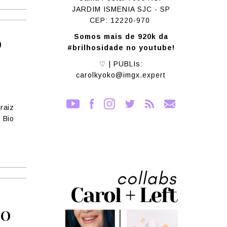
JARDIM ISMENIA SJC - SP
CEP: 12220-970
Somos mais de 920k da
O
#brilhosidade no youtube!
♡ | PUBLIs:
carolkyoko@imgx.expert
raiz
 Bio
TO