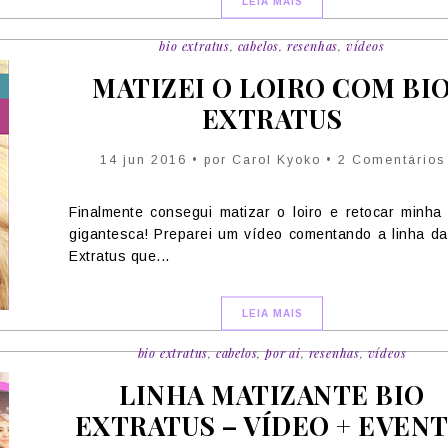
LEIA MAIS
bio extratus
,
cabelos
,
resenhas
,
vídeos
MATIZEI O LOIRO COM BI
EXTRATUS
14 jun 2016 • por Carol Kyoko • 2 Comentários
Finalmente consegui matizar o loiro e retocar minha 
gigantesca! Preparei um vídeo comentando a linha da
Extratus que...
LEIA MAIS
bio extratus
,
cabelos
,
por ai
,
resenhas
,
vídeos
LINHA MATIZANTE BIO
EXTRATUS – VÍDEO + EVEN