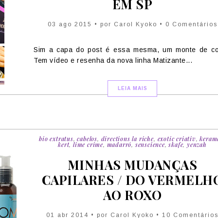
EM SP
03 ago 2015 • por Carol Kyoko • 0 Comentários
Sim a capa do post é essa mesma, um monte de co
Tem vídeo e resenha da nova linha Matizante...
LEIA MAIS
bio extratus
,
cabelos
,
directions la riche
,
exotic criativ
,
keram
kert
,
lime crime
,
madarrô
,
senscience
,
skafe
,
yenzah
MINHAS MUDANÇAS
CAPILARES / DO VERMELH
AO ROXO
01 abr 2014 • por Carol Kyoko • 10 Comentário