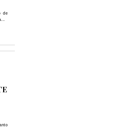
o de
...
TE
anto