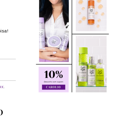
isa!
ax
,
O
s