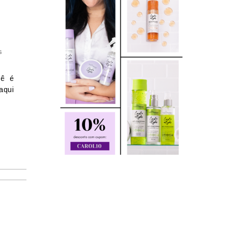
s
cê é
aqui