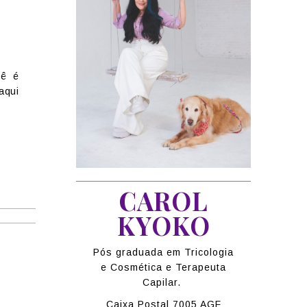
s
cê é
aqui
CAROL
KYOKO
Pós graduada em Tricologia
e Cosmética e Terapeuta
Capilar.
Caixa Postal 7005 AGF