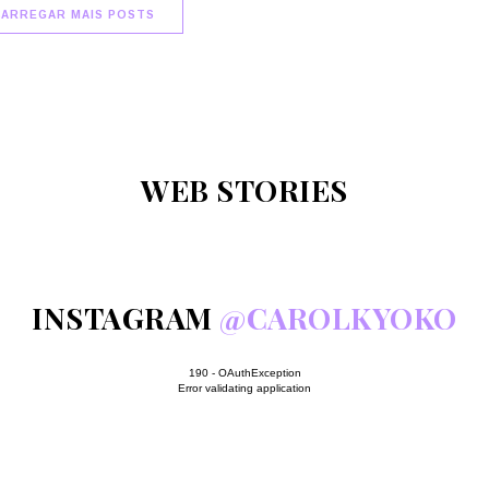
CARREGAR MAIS POSTS
WEB STORIES
INSTAGRAM
@CAROLKYOKO
190 - OAuthException
Error validating application