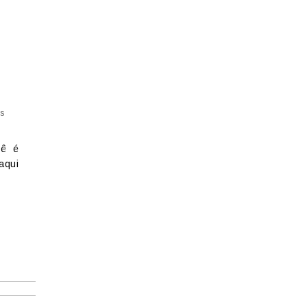
s
cê é
aqui