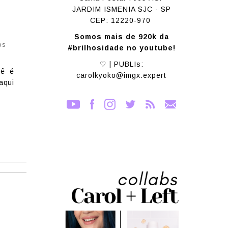
JARDIM ISMENIA SJC - SP
CEP: 12220-970
Somos mais de 920k da
os
#brilhosidade no youtube!
♡ | PUBLIs:
cê é
carolkyoko@imgx.expert
aqui