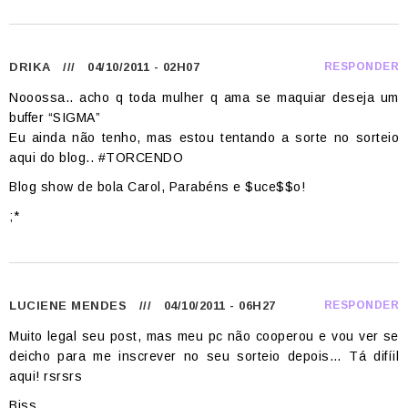
DRIKA
/// 04/10/2011 - 02H07
RESPONDER
Nooossa.. acho q toda mulher q ama se maquiar deseja um
buffer “SIGMA”
Eu ainda não tenho, mas estou tentando a sorte no sorteio
aqui do blog.. #TORCENDO
Blog show de bola Carol, Parabéns e $uce$$o!
;*
LUCIENE MENDES
/// 04/10/2011 - 06H27
RESPONDER
Muito legal seu post, mas meu pc não cooperou e vou ver se
deicho para me inscrever no seu sorteio depois… Tá difíil
aqui! rsrsrs
Bjss