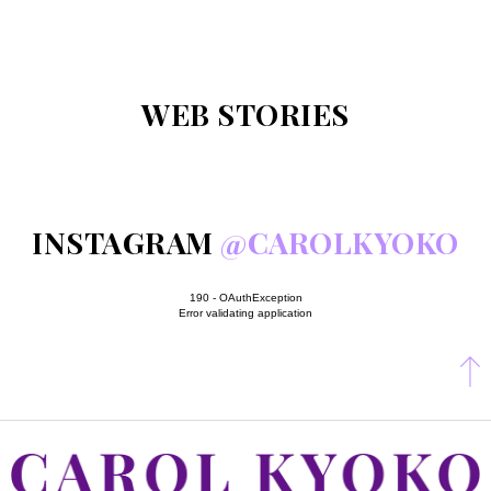
WEB STORIES
INSTAGRAM
@CAROLKYOKO
190 - OAuthException
Error validating application