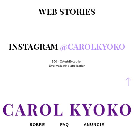
WEB STORIES
INSTAGRAM
@CAROLKYOKO
190 - OAuthException
Error validating application
SOBRE
FAQ
ANUNCIE