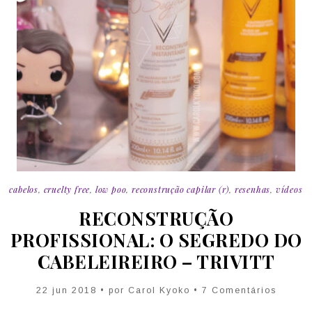
cabelos
,
cruelty free
,
low poo
,
reconstrução capilar (r)
,
resenhas
,
vídeos
RECONSTRUÇÃO
PROFISSIONAL: O SEGREDO DO
CABELEIREIRO – TRIVITT
22 jun 2018 • por Carol Kyoko • 7 Comentários