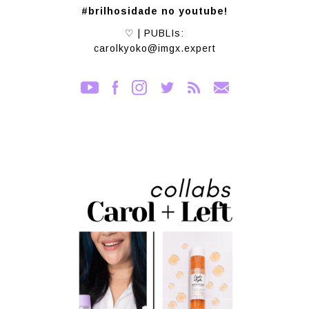
#brilhosidade no youtube!
♡ | PUBLIs:
carolkyoko@imgx.expert