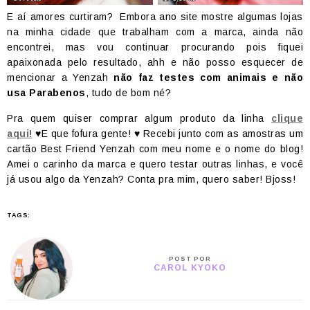
E aí amores curtiram? Embora ano site mostre algumas lojas
na minha cidade que trabalham com a marca, ainda não
encontrei, mas vou continuar procurando pois fiquei
apaixonada pelo resultado, ahh e não posso esquecer de
mencionar a Yenzah
não faz testes com animais e não
usa Parabenos
, tudo de bom né?
Pra quem quiser comprar algum produto da linha
clique
aqui!
♥
E que fofura gente!
♥ Recebi junto com as amostras um
cartão Best Friend Yenzah com meu nome e o nome do blog!
Amei o carinho da marca e quero testar outras linhas, e você
já usou algo da Yenzah? Conta pra mim, quero saber! Bjoss!
TAGS:
POST POR
CAROL KYOKO