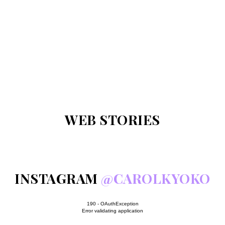
WEB STORIES
INSTAGRAM
@CAROLKYOKO
190 - OAuthException
Error validating application