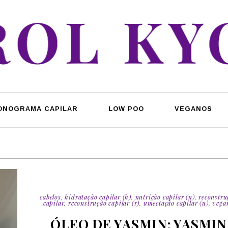
ONOGRAMA CAPILAR
LOW POO
VEGANOS
cabelos
,
hidratação capilar (h)
,
nutrição capilar (n)
,
reconstru
capilar
,
reconstrução capilar (r)
,
umectação capilar (u)
,
vega
ÓLEO DE YASMIN: YASMIN