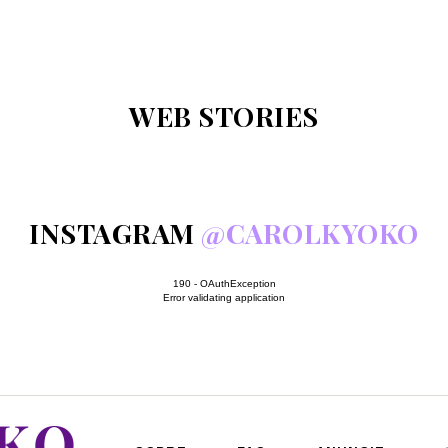
WEB STORIES
INSTAGRAM
@CAROLKYOKO
190 - OAuthException
Error validating application