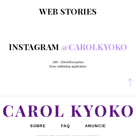
WEB STORIES
INSTAGRAM
@CAROLKYOKO
190 - OAuthException
Error validating application
SOBRE
FAQ
ANUNCIE