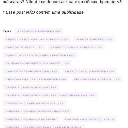
máscaras? Não deixe de contar sua experiência, bjooooo <3
* Esse post NÃO contém uma publicidade
TAGS:
ABACACHOS FOREVER LISS
ANABOLIZANTE CAPILAR FOREVER LISS
BABOSA FOREVER LISS
BAMBOO FOREVER LISS
BANHO DE VERNIZ FOREVER LISS
BANHO DE VERNIZ MORANGO FOREVER LISS
BLINDAGEM BIOMIMÉTICA FOREVER LISS
CAUTER RESTORE FOREVER LISS
CRESCE CABELO FOREVER LISS
CRONOGRAMA CAPILAR FOREVER LISS
CRONOGRAMA FOREVER LISS
DESMAIA CABELO FOREVER LISS
DESMAIA CABELO FOREVER LISS CRONOGRAMA CAPILAR
ENERGÉTICO CAPILAR FOREVER LISS
FOREVER LISS ANTIEMBORRACHAMENTO
FOREVER LISS BANHO DE VERNIZ
FOREVER LISS CRESCE CABELO
FOREVER LISS CRONOGRAMA CAPILAR RESENHA