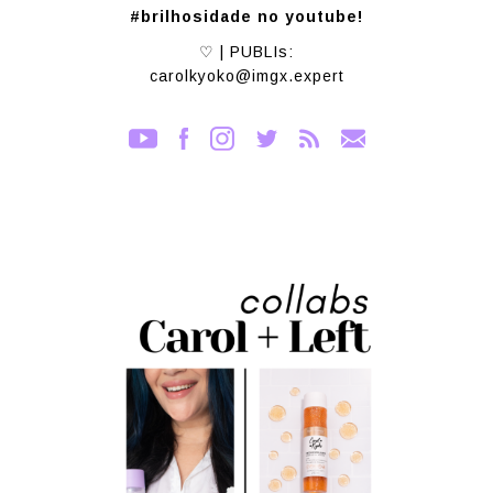
#brilhosidade no youtube!
♡ | PUBLIs:
carolkyoko@imgx.expert