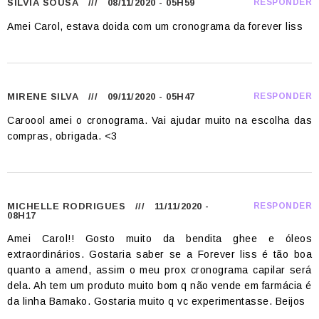
SILVIA SOUSA
/// 08/11/2020 - 05H59
RESPONDER
Amei Carol, estava doida com um cronograma da forever liss
MIRENE SILVA
/// 09/11/2020 - 05H47
RESPONDER
Caroool amei o cronograma. Vai ajudar muito na escolha das
compras, obrigada. <3
MICHELLE RODRIGUES
/// 11/11/2020 -
RESPONDER
08H17
Amei Carol!! Gosto muito da bendita ghee e óleos
extraordinários. Gostaria saber se a Forever liss é tão boa
quanto a amend, assim o meu prox cronograma capilar será
dela. Ah tem um produto muito bom q não vende em farmácia é
da linha Bamako. Gostaria muito q vc experimentasse. Beijos