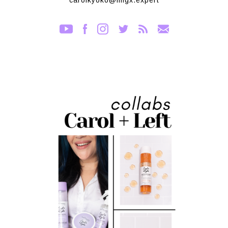
carolkyoko@imgx.expert