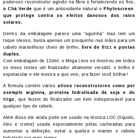
poderoso reconstrutor agindo na fibra e fortalecendo os fios,
o Chá Verde
que é um antioxidante natural e
Phytoscreen
que protege contra os efeitos danosos dos raios
solares.
Dentro da embalagem parece uma “aguinha” mas tem um
toque oleoso, basta apenas um pouquinho nas mãos para um
cabelo maravilhoso cheio de brilho,
livre de frizz e pontas
duplas.
Com embalagem de 120ml, o Mega Leve se mostrou em todos
os meus testes um finalizador altamente versátil, o brilho é
espetacular e ele mostra a que veio, pra fazer você brilhar!
A fórmula contém vários
ativos reconstrutores como por
exemplo arginina, proteína hidrolisada da soja e do
trigo
, que fazem do finalizador um item indispensável para
qualquer tipo de cabelo.
Além disso ele ainda pode ser usado na técnica LOC (líquido,
óleo e creme) usada especialmente pelas cacheadas para
aumentar a definição, evitar a quebra e manter o cabelo
hidratado por mais tempo.