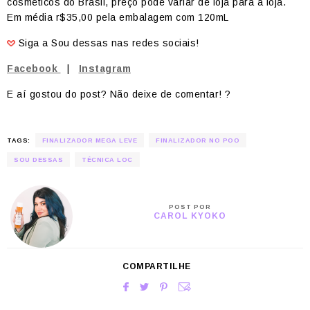
cosméticos do Brasil, preço pode variar de loja para a loja.
Em média r$35,00 pela embalagem com 120mL
Siga a Sou dessas nas redes sociais!
Facebook
|
Instagram
E aí gostou do post? Não deixe de comentar! ?
TAGS:
FINALIZADOR MEGA LEVE
FINALIZADOR NO POO
SOU DESSAS
TÉCNICA LOC
POST POR
CAROL KYOKO
COMPARTILHE